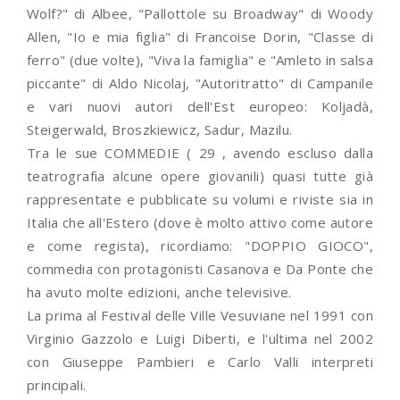
Wolf?" di Albee, "Pallottole su Broadway" di Woody
Allen, "Io e mia figlia" di Francoise Dorin, "Classe di
ferro" (due volte), "Viva la famiglia" e "Amleto in salsa
piccante" di Aldo Nicolaj, "Autoritratto" di Campanile
e vari nuovi autori dell'Est europeo: Koljadà,
Steigerwald, Broszkiewicz, Sadur, Mazilu.
Tra le sue COMMEDIE ( 29 , avendo escluso dalla
teatrografia alcune opere giovanili) quasi tutte già
rappresentate e pubblicate su volumi e riviste sia in
Italia che all'Estero (dove è molto attivo come autore
e come regista), ricordiamo: "DOPPIO GIOCO",
commedia con protagonisti Casanova e Da Ponte che
ha avuto molte edizioni, anche televisive.
La prima al Festival delle Ville Vesuviane nel 1991 con
Virginio Gazzolo e Luigi Diberti, e l'ultima nel 2002
con Giuseppe Pambieri e Carlo Valli interpreti
principali.