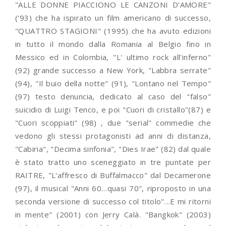
"ALLE DONNE PIACCIONO LE CANZONI D'AMORE"
('93) che ha ispirato un film americano di successo,
"QUATTRO STAGIONI" (1995) che ha avuto edizioni
in tutto il mondo dalla Romania al Belgio fino in
Messico ed in Colombia, "L' ultimo rock all'inferno"
(92) grande successo a New York, "Labbra serrate"
(94), "Il buio della notte" (91), "Lontano nel Tempo"
(97) testo denuncia, dedicato al caso del "falso"
suicidio di Luigi Tenco, e poi "Cuori di cristallo"(87) e
"Cuori scoppiati" (98) , due "serial" commedie che
vedono gli stessi protagonisti ad anni di distanza,
"Cabiria", "Decima sinfonia", "Dies Irae" (82) dal quale
è stato tratto uno sceneggiato in tre puntate per
RAITRE, "L'affresco di Buffalmacco" dal Decamerone
(97), il musical "Anni 60…quasi 70", riproposto in una
seconda versione di successo col titolo"…E mi ritorni
in mente" (2001) con Jerry Calà. "Bangkok" (2003)