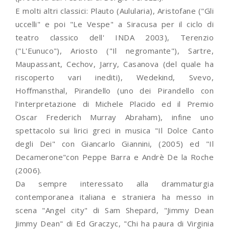
E molti altri classici: Plauto (Aulularia), Aristofane ("Gli
uccelli" e poi "Le Vespe" a Siracusa per il ciclo di
teatro classico dell' INDA 2003), Terenzio
("L'Eunuco"), Ariosto ("Il negromante"), Sartre,
Maupassant, Cechov, Jarry, Casanova (del quale ha
riscoperto vari inediti), Wedekind, Svevo,
Hoffmansthal, Pirandello (uno dei Pirandello con
l'interpretazione di Michele Placido ed il Premio
Oscar Frederich Murray Abraham), infine uno
spettacolo sui lirici greci in musica "Il Dolce Canto
degli Dei" con Giancarlo Giannini, (2005) ed "Il
Decamerone"con Peppe Barra e Andrè De la Roche
(2006).
Da sempre interessato alla drammaturgia
contemporanea italiana e straniera ha messo in
scena "Angel city" di Sam Shepard, "Jimmy Dean
Jimmy Dean" di Ed Graczyc, "Chi ha paura di Virginia